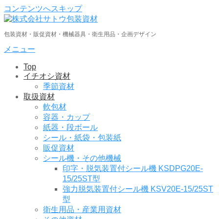
コンテンツへスキップ
包装資材・販促資材・機械器具・衛生用品・企画デザイン
メニュー
Top
イチオシ資材
季節資材
取扱資材
軟包材
容器・カップ
紙器・段ボール
シール・紙袋・包装紙
販促資材
シール機・その他機械
印字・脱気装置付シール機 KSDPG20E-
15/25ST型
強力脱気装置付シール機 KSV20E-15/25ST
型
衛生用品・産業用資材