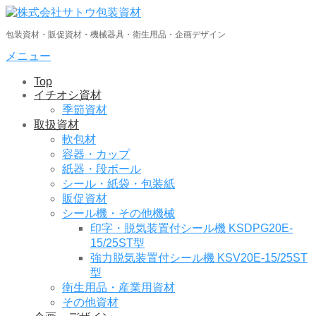
コ
ン
包装資材・販促資材・機械器具・衛生用品・企画デザイン
テ
ン
メニュー
ツ
Top
へ
イチオシ資材
ス
季節資材
キ
取扱資材
ッ
軟包材
プ
容器・カップ
紙器・段ボール
シール・紙袋・包装紙
販促資材
シール機・その他機械
印字・脱気装置付シール機 KSDPG20E-
15/25ST型
強力脱気装置付シール機 KSV20E-15/25ST
型
衛生用品・産業用資材
その他資材