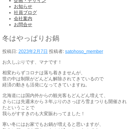
企画・デザイン
お知らせ
社員ブログ
会社案内
お問合せ
冬はやっぱりお鍋
投稿日:
2023年2月7日
投稿者:
satohoso_member
お久しぶりです、マナです！
相変わらずコロナは落ち着きませんが、
世の中は制限がどんどん解除されてきているので
経済の動きも活発になってきていますね。
北海道には国内外からの観光客もどんどん増えて、
さらには先週末から３年ぶりのさっぽろ雪まつりも開催され
たということで
我らがすすきのも大変賑わってました！
寒い冬にはお家でもお鍋が増えると思いますが、