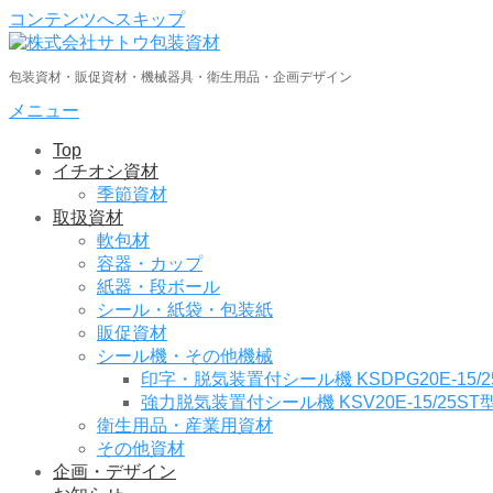
コンテンツへスキップ
包装資材・販促資材・機械器具・衛生用品・企画デザイン
メニュー
Top
イチオシ資材
季節資材
取扱資材
軟包材
容器・カップ
紙器・段ボール
シール・紙袋・包装紙
販促資材
シール機・その他機械
印字・脱気装置付シール機 KSDPG20E-15/2
強力脱気装置付シール機 KSV20E-15/25ST
衛生用品・産業用資材
その他資材
企画・デザイン