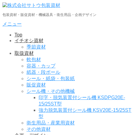
コ
ン
包装資材・販促資材・機械器具・衛生用品・企画デザイン
テ
ン
メニュー
ツ
Top
へ
イチオシ資材
ス
季節資材
キ
取扱資材
ッ
軟包材
プ
容器・カップ
紙器・段ボール
シール・紙袋・包装紙
販促資材
シール機・その他機械
印字・脱気装置付シール機 KSDPG20E-
15/25ST型
強力脱気装置付シール機 KSV20E-15/25ST
型
衛生用品・産業用資材
その他資材