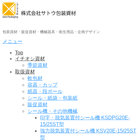
コ
ン
テ
ン
ツ
包装資材・販促資材・機械器具・衛生用品・企画デザイン
へ
メニュー
ス
キ
Top
ッ
イチオシ資材
プ
季節資材
取扱資材
軟包材
容器・カップ
紙器・段ボール
シール・紙袋・包装紙
販促資材
シール機・その他機械
印字・脱気装置付シール機 KSDPG20E-
15/25ST型
強力脱気装置付シール機 KSV20E-15/25ST
型