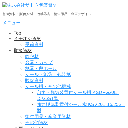
コ
ン
包装資材・販促資材・機械器具・衛生用品・企画デザイン
テ
ン
メニュー
ツ
Top
へ
イチオシ資材
ス
季節資材
キ
取扱資材
ッ
軟包材
プ
容器・カップ
紙器・段ボール
シール・紙袋・包装紙
販促資材
シール機・その他機械
印字・脱気装置付シール機 KSDPG20E-
15/25ST型
強力脱気装置付シール機 KSV20E-15/25ST
型
衛生用品・産業用資材
その他資材