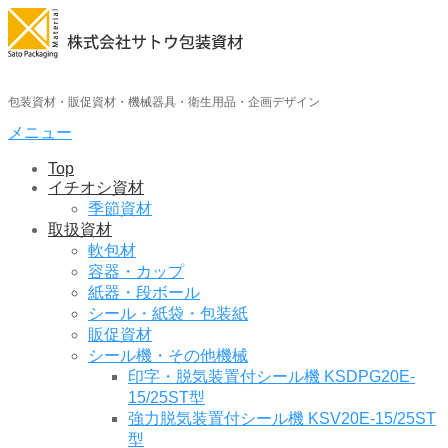
コ
ン
テ
ン
ツ
包装資材・販促資材・機械器具・衛生用品・企画デザイン
へ
メニュー
ス
キ
Top
ッ
イチオシ資材
プ
季節資材
取扱資材
軟包材
容器・カップ
紙器・段ボール
シール・紙袋・包装紙
販促資材
シール機・その他機械
印字・脱気装置付シール機 KSDPG20E-
15/25ST型
強力脱気装置付シール機 KSV20E-15/25ST
型