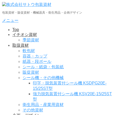
コ
ン
包装資材・販促資材・機械器具・衛生用品・企画デザイン
テ
ン
メニュー
ツ
Top
へ
イチオシ資材
ス
季節資材
キ
取扱資材
ッ
軟包材
プ
容器・カップ
紙器・段ボール
シール・紙袋・包装紙
販促資材
シール機・その他機械
印字・脱気装置付シール機 KSDPG20E-
15/25ST型
強力脱気装置付シール機 KSV20E-15/25ST
型
衛生用品・産業用資材
その他資材