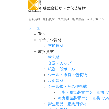
コ
ン
テ
包装資材・販促資材・機械器具・衛生用品・企画デザイン
ン
ツ
メニュー
へ
Top
ス
イチオシ資材
キ
季節資材
ッ
取扱資材
プ
軟包材
容器・カップ
紙器・段ボール
シール・紙袋・包装紙
販促資材
シール機・その他機械
印字・脱気装置付シール機 KSDP
強力脱気装置付シール機 KSV20
衛生用品・産業用資材