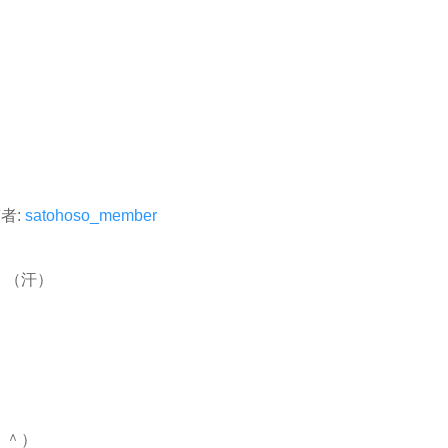
者:
satohoso_member
・（汗）
。
＾＾）