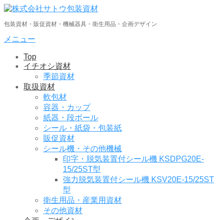
コ
ン
包装資材・販促資材・機械器具・衛生用品・企画デザイン
テ
ン
メニュー
ツ
Top
へ
イチオシ資材
ス
季節資材
キ
取扱資材
ッ
軟包材
プ
容器・カップ
紙器・段ボール
シール・紙袋・包装紙
販促資材
シール機・その他機械
印字・脱気装置付シール機 KSDPG20E-
15/25ST型
強力脱気装置付シール機 KSV20E-15/25ST
型
衛生用品・産業用資材
その他資材