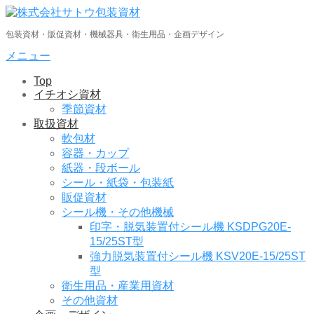
コ
ン
包装資材・販促資材・機械器具・衛生用品・企画デザイン
テ
ン
メニュー
ツ
Top
へ
イチオシ資材
ス
季節資材
キ
取扱資材
ッ
軟包材
プ
容器・カップ
紙器・段ボール
シール・紙袋・包装紙
販促資材
シール機・その他機械
印字・脱気装置付シール機 KSDPG20E-
15/25ST型
強力脱気装置付シール機 KSV20E-15/25ST
型
衛生用品・産業用資材
その他資材