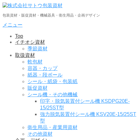
コ
ン
包装資材・販促資材・機械器具・衛生用品・企画デザイン
テ
ン
メニュー
ツ
Top
へ
イチオシ資材
ス
季節資材
キ
取扱資材
ッ
軟包材
プ
容器・カップ
紙器・段ボール
シール・紙袋・包装紙
販促資材
シール機・その他機械
印字・脱気装置付シール機 KSDPG20E-
15/25ST型
強力脱気装置付シール機 KSV20E-15/25ST
型
衛生用品・産業用資材
その他資材