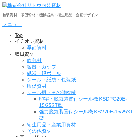
コ
ン
包装資材・販促資材・機械器具・衛生用品・企画デザイン
テ
ン
メニュー
ツ
Top
へ
イチオシ資材
ス
季節資材
キ
取扱資材
ッ
軟包材
プ
容器・カップ
紙器・段ボール
シール・紙袋・包装紙
販促資材
シール機・その他機械
印字・脱気装置付シール機 KSDPG20E-
15/25ST型
強力脱気装置付シール機 KSV20E-15/25ST
型
衛生用品・産業用資材
その他資材