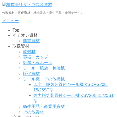
コ
ン
包装資材・販促資材・機械器具・衛生用品・企画デザイン
テ
ン
メニュー
ツ
Top
へ
イチオシ資材
ス
季節資材
キ
取扱資材
ッ
軟包材
プ
容器・カップ
紙器・段ボール
シール・紙袋・包装紙
販促資材
シール機・その他機械
印字・脱気装置付シール機 KSDPG20E-
15/25ST型
強力脱気装置付シール機 KSV20E-15/25ST
型
衛生用品・産業用資材
その他資材