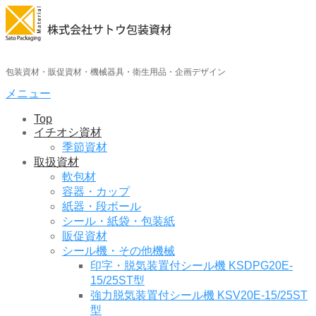
コ
ン
テ
ン
ツ
包装資材・販促資材・機械器具・衛生用品・企画デザイン
へ
メニュー
ス
キ
Top
ッ
イチオシ資材
プ
季節資材
取扱資材
軟包材
容器・カップ
紙器・段ボール
シール・紙袋・包装紙
販促資材
シール機・その他機械
印字・脱気装置付シール機 KSDPG20E-
15/25ST型
強力脱気装置付シール機 KSV20E-15/25ST
型